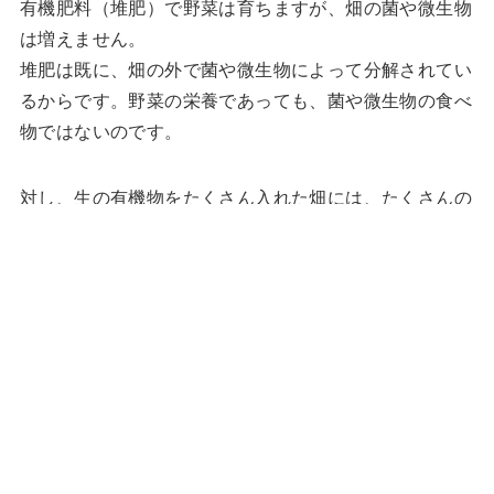
有機肥料（堆肥）で野菜は育ちますが、畑の菌や微生物
は増えません。
堆肥は既に、畑の外で菌や微生物によって分解されてい
るからです。野菜の栄養であっても、菌や微生物の食べ
物ではないのです。
対し、生の有機物をたくさん入れた畑には、たくさんの
数と種類の菌や微生物がいっぱいです。善玉と呼ばれる
ものや悪玉と呼ばれるもの、条件次第でどちらにもなる
もの。色々です。
彼らは調和を取って暮らしています。特定の菌や微生物
だけが増えることはありません。悪玉菌だけが増え、病
気が蔓延することはないのです。
虫も同じです。益虫も害虫もバランスよく暮らし、どち
らかが一方的に増えることはありません。
畑に肥料を入れずに、生の有機物を入れれば、菌や微生