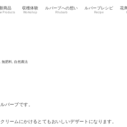
新商品
収穫体験
ルバーブへの想い
ルバーブレシピ
花
w Products
Workshop
Rhubarb
Recipe
，無肥料
自然農法
なルバーブです。
スクリームにかけるとてもおいしいデザートになります。